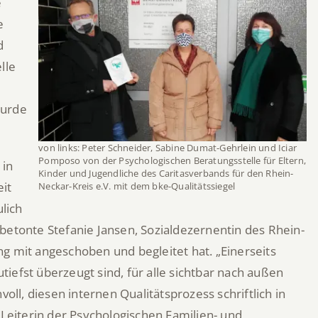
e
e
d
lle
wurde
von links: Peter Schneider, Sabine Dumat-Gehrlein und Iciar
Pomposo von der Psychologischen Beratungsstelle für Eltern,
 in
Kinder und Jugendliche des Caritasverbands für den Rhein-
it
Neckar-Kreis e.V. mit dem bke-Qualitätssiegel
ulich
betonte Stefanie Jansen, Sozialdezernentin des Rhein-
g mit angeschoben und begleitet hat. „Einerseits
utiefst überzeugt sind, für alle sichtbar nach außen
oll, diesen internen Qualitätsprozess schriftlich in
 Leiterin der Psychologischen Familien- und