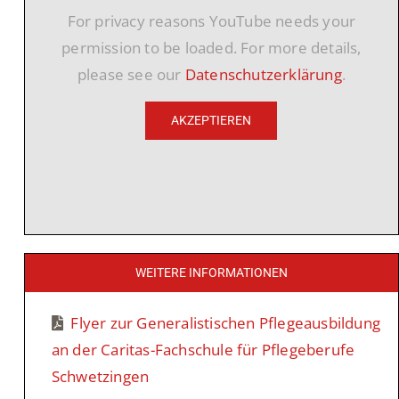
For privacy reasons YouTube needs your
permission to be loaded. For more details,
please see our
Datenschutzerklärung
.
AKZEPTIEREN
WEITERE INFORMATIONEN
Flyer zur Generalistischen Pflegeausbildung
an der Caritas-Fachschule für Pflegeberufe
Schwetzingen