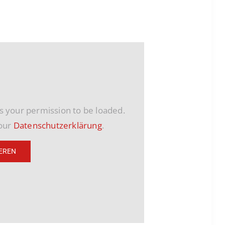
 your permission to be loaded.
 our
Datenschutzerklärung
.
EREN