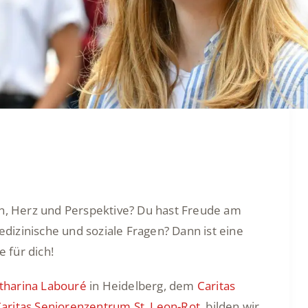
nn, Herz und Perspektive? Du hast Freude am
dizinische und soziale Fragen? Dann ist eine
e für dich!
tharina Labouré
in Heidelberg, dem
Caritas
aritas Seniorenzentrum St. Leon-Rot
, bilden wir