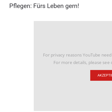
Pflegen: Fürs Leben gern!
For privacy reasons YouTube needs
For more details, please see
AKZEPTI