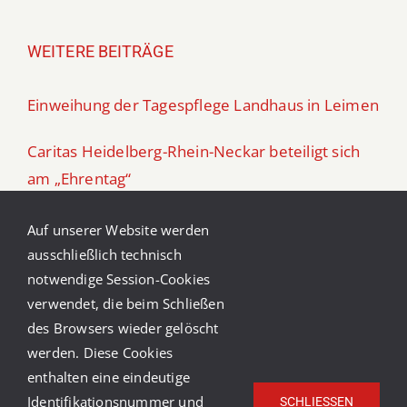
WEITERE BEITRÄGE
Einweihung der Tagespflege Landhaus in Leimen
Caritas Heidelberg-Rhein-Neckar beteiligt sich
am „Ehrentag“
Caritas-Ferienfreizeit in Südtirol 2026
Auf unserer Website werden
ausschließlich technisch
Aufruf zu Spenden für die Tafel Schwetzingen
notwendige Session-Cookies
verwendet, die beim Schließen
Kinder im Blick – ein Kurs für Eltern in Trennung
des Browsers wieder gelöscht
werden. Diese Cookies
enthalten eine eindeutige
Identifikationsnummer und
SCHLIESSEN