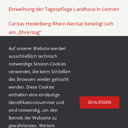
Einweihung der Tagespflege Landhaus in Leimen
Caritas Heidelberg-Rhein-Neckar beteiligt sich
am „Ehrentag“
Caritas-Ferienfreizeit in Südtirol 2026
Auf unserer Website werden
ausschließlich technisch
Aufruf zu Spenden für die Tafel Schwetzingen
notwendige Session-Cookies
verwendet, die beim Schließen
Kinder im Blick – ein Kurs für Eltern in Trennung
des Browsers wieder gelöscht
werden. Diese Cookies
enthalten eine eindeutige
Identifikationsnummer und
SCHLIESSEN
sind notwendig, um den
Betrieb der Webseite zu
gewährleisten. Weitere