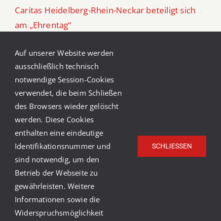
Caritas Heidelberg-Rhein-Neckar beteiligt sich
am „Ehrentag“
Caritas-Ferienfreizeit in Südtirol 2026
Auf unserer Website werden
ausschließlich technisch
Aufruf zu Spenden für die Tafel Schwetzingen
notwendige Session-Cookies
verwendet, die beim Schließen
Kinder im Blick – ein Kurs für Eltern in Trennung
des Browsers wieder gelöscht
werden. Diese Cookies
enthalten eine eindeutige
Identifikationsnummer und
SCHLIESSEN
sind notwendig, um den
Betrieb der Webseite zu
gewährleisten. Weitere
© Copyright Caritasverband Heidelberg-Rhein-Neckar
Informationen sowie die
e.V.
2026 |
Caritas Deutschland
|
Caritas
Widerspruchsmöglichkeit
International
|
Impressum
|
Datenschutz
|
Barrierefreiheit