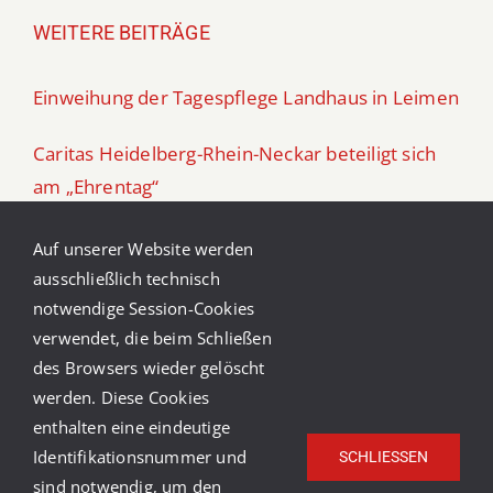
WEITERE BEITRÄGE
Einweihung der Tagespflege Landhaus in Leimen
Caritas Heidelberg-Rhein-Neckar beteiligt sich
am „Ehrentag“
Caritas-Ferienfreizeit in Südtirol 2026
Auf unserer Website werden
ausschließlich technisch
Aufruf zu Spenden für die Tafel Schwetzingen
notwendige Session-Cookies
verwendet, die beim Schließen
Kinder im Blick – ein Kurs für Eltern in Trennung
des Browsers wieder gelöscht
werden. Diese Cookies
enthalten eine eindeutige
Identifikationsnummer und
SCHLIESSEN
sind notwendig, um den