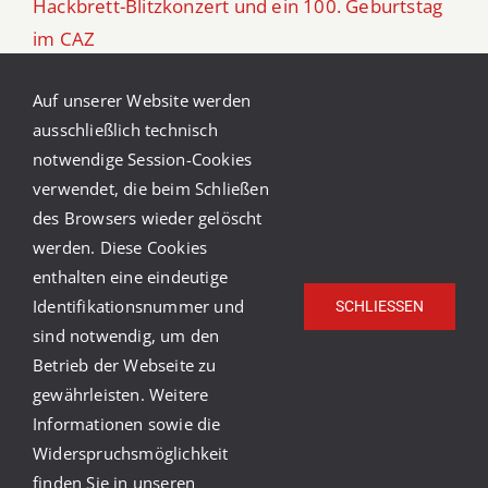
Hackbrett-Blitzkonzert und ein 100. Geburtstag
im CAZ
Frühlingsgefühle im CAZ
Auf unserer Website werden
ausschließlich technisch
Winter Ade!
notwendige Session-Cookies
verwendet, die beim Schließen
Vorweihnachtszeit im CAZ
des Browsers wieder gelöscht
werden. Diese Cookies
enthalten eine eindeutige
Identifikationsnummer und
SCHLIESSEN
sind notwendig, um den
Betrieb der Webseite zu
gewährleisten. Weitere
© Copyright Caritasverband Heidelberg-Rhein-Neckar
Informationen sowie die
e.V.
2026 |
Caritas Deutschland
|
Caritas
Widerspruchsmöglichkeit
International
|
Impressum
|
Datenschutz
|
Barrierefreiheit
finden Sie in unseren