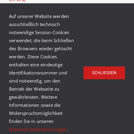
Frühlingsgefühle im CAZ
Auf unserer Website werden
ausschließlich technisch
Winter Ade!
notwendige Session-Cookies
verwendet, die beim Schließen
Vorweihnachtszeit im CAZ
des Browsers wieder gelöscht
werden. Diese Cookies
enthalten eine eindeutige
Identifikationsnummer und
SCHLIESSEN
sind notwendig, um den
Betrieb der Webseite zu
gewährleisten. Weitere
© Copyright Caritasverband Heidelberg-Rhein-Neckar
Informationen sowie die
e.V.
2026 |
Caritas Deutschland
|
Caritas
Widerspruchsmöglichkeit
International
|
Impressum
|
Datenschutz
|
Barrierefreiheit
finden Sie in unseren
youtube
facebook
instagram
Datenschutzbestimmungen
.