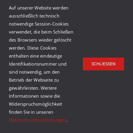
Seitenstatistiken zur Wahrung unserer im
Auf unserer Website werden
Rahmen einer Interessenabwägung
ausschließlich technisch
überwiegenden berechtigten Interessen
notwendige Session-Cookies
an der Verbesserung unseres
verwendet, die beim Schließen
Informationsangebots gemäß § 6 Abs. 1 S.
des Browsers wieder gelöscht
1 lit. g KDG. Es werden von uns nur Daten
werden. Diese Cookies
von Personen verarbeitet, die den
enthalten eine eindeutige
Nutzungsbedingungen und der
Identifikationsnummer und
SCHLIESSEN
sind notwendig, um den
Datenrichtlinie von Meta im Rahmen Ihrer
Betrieb der Webseite zu
Registrierung bei der Plattform Facebook
gewährleisten. Weitere
bzw. Instagram zugestimmt haben. In der
Informationen sowie die
Datenrichtlinie von Meta wird auf die
Widerspruchsmöglichkeit
Absicht dieser Verarbeitung unter dem
finden Sie in unseren
Punkt „Partner, die unsere Analysedienste
Datenschutzbestimmungen
.
nutzen” hingewiesen.