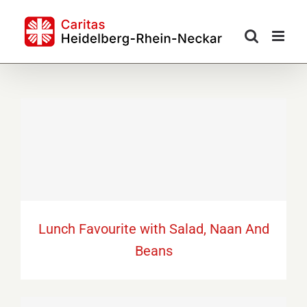
Skip
to
content
Lunch Favourite with Salad, Naan And
Beans
Lunch Favourite with Salad, Naan And
Beans