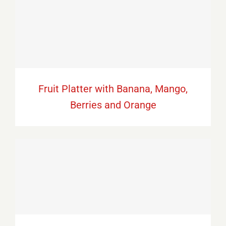
Fruit Platter with Banana, Mango, Berries
and Orange
Fruit Platter with Banana, Mango,
Berries and Orange
Breakfast Delight With Strawberry, Egg
And Fruit