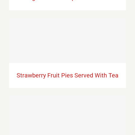
Strawberry Fruit Pies Served With Tea
Strawberry Fruit Pies Served With Tea
Video Recipe: Exotic Apple Smoothie