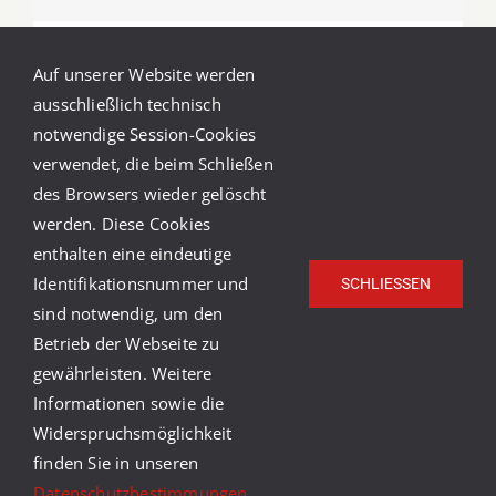
Video Recipe: Exotic Apple Smoothie
Auf unserer Website werden
ausschließlich technisch
notwendige Session-Cookies
verwendet, die beim Schließen
Vor
1
2
des Browsers wieder gelöscht
werden. Diese Cookies
enthalten eine eindeutige
Identifikationsnummer und
SCHLIESSEN
sind notwendig, um den
Betrieb der Webseite zu
gewährleisten. Weitere
© Copyright Caritasverband Heidelberg-Rhein-Neckar
Informationen sowie die
e.V.
2026 |
Caritas Deutschland
|
Caritas
Widerspruchsmöglichkeit
International
|
Impressum
|
Datenschutz
|
Barrierefreiheit
finden Sie in unseren
youtube
facebook
instagram
Datenschutzbestimmungen
.