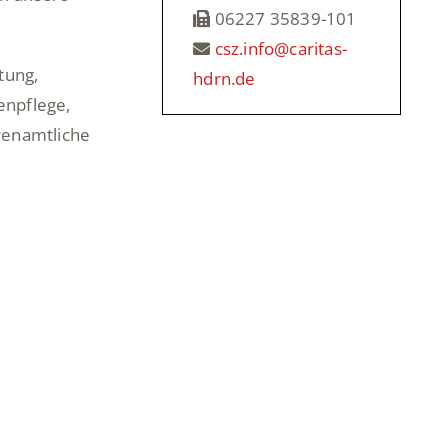
06227 35839-101
csz.info@caritas-
tung,
hdrn.de
enpflege,
hrenamtliche