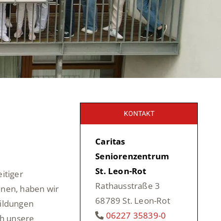
KONTAKT
Caritas
Seniorenzentrum
St. Leon-Rot
itiger
Rathausstraße 3
nnen, haben wir
68789 St. Leon-Rot
bildungen
06227 35839-0
ch unsere