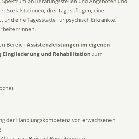
es Spektrum an Beratungsstellen und Angeboten und
er Sozialstationen, drei Tagespflegen, eine
t und eine Tagesstätte für psychisch Erkrankte.
rbeiter*innen.
den Bereich
Assistenzleistungen im eigenen
g Eingliederung und Rehabilitation
zum
Woche)
rkung der Handlungskompetenz von erwachsenen
g
Alltag, zum Beispiel Begleitung bei