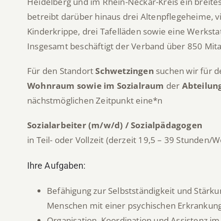
Heidelberg und im Rhein-Neckar-Kreis ein breit
betreibt darüber hinaus drei Altenpflegeheime, vi
Kinderkrippe, drei Tafelläden sowie eine Werkstat
Insgesamt beschäftigt der Verband über 850 Mita
Für den Standort
Schwetzingen
suchen wir für 
Wohnraum sowie im Sozialraum
der
Abteilun
nächstmöglichen Zeitpunkt eine*n
Sozialarbeiter (m/w/d) / Sozialpädagogen
in Teil- oder Vollzeit (derzeit 19,5 – 39 Stunden/
Ihre Aufgaben:
Befähigung zur Selbstständigkeit und Stä
Menschen mit einer psychischen Erkrankun
Organisation, Koordination und Assistenz im 